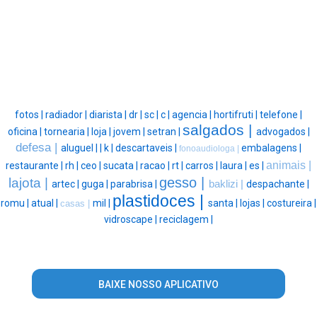
fotos |
radiador |
diarista |
dr |
sc |
c |
agencia |
hortifruti |
telefone |
salgados |
oficina |
tornearia |
loja |
jovem |
setran |
advogados |
defesa |
aluguel |
|
k |
descartaveis |
embalagens |
fonoaudiologa |
animais |
restaurante |
rh |
ceo |
sucata |
racao |
rt |
carros |
laura |
es |
gesso |
lajota |
artec |
guga |
parabrisa |
baklizi |
despachante |
plastidoces |
romu |
atual |
mil |
santa |
lojas |
costureira |
casas |
vidroscape |
reciclagem |
BAIXE NOSSO APLICATIVO