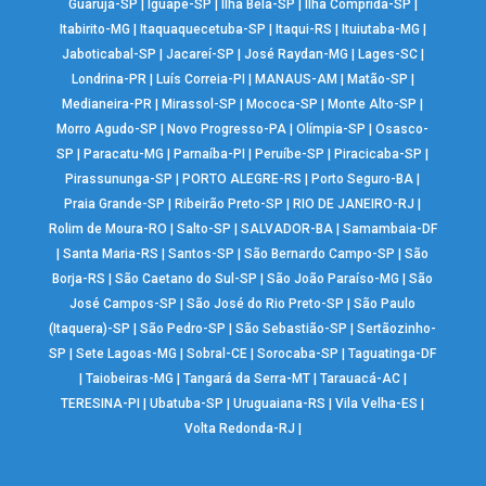
Guarujá-SP
|
Iguapé-SP
|
Ilha Bela-SP
|
Ilha Comprida-SP
|
Itabirito-MG
|
Itaquaquecetuba-SP
|
Itaqui-RS
|
Ituiutaba-MG
|
Jaboticabal-SP
|
Jacareí-SP
|
José Raydan-MG
|
Lages-SC
|
Londrina-PR
|
Luís Correia-PI
|
MANAUS-AM
|
Matão-SP
|
Medianeira-PR
|
Mirassol-SP
|
Mococa-SP
|
Monte Alto-SP
|
Morro Agudo-SP
|
Novo Progresso-PA
|
Olímpia-SP
|
Osasco-
SP
|
Paracatu-MG
|
Parnaíba-PI
|
Peruíbe-SP
|
Piracicaba-SP
|
Pirassununga-SP
|
PORTO ALEGRE-RS
|
Porto Seguro-BA
|
Praia Grande-SP
|
Ribeirão Preto-SP
|
RIO DE JANEIRO-RJ
|
Rolim de Moura-RO
|
Salto-SP
|
SALVADOR-BA
|
Samambaia-DF
|
Santa Maria-RS
|
Santos-SP
|
São Bernardo Campo-SP
|
São
Borja-RS
|
São Caetano do Sul-SP
|
São João Paraíso-MG
|
São
José Campos-SP
|
São José do Rio Preto-SP
|
São Paulo
(Itaquera)-SP
|
São Pedro-SP
|
São Sebastião-SP
|
Sertãozinho-
SP
|
Sete Lagoas-MG
|
Sobral-CE
|
Sorocaba-SP
|
Taguatinga-DF
|
Taiobeiras-MG
|
Tangará da Serra-MT
|
Tarauacá-AC
|
TERESINA-PI
|
Ubatuba-SP
|
Uruguaiana-RS
|
Vila Velha-ES
|
Volta Redonda-RJ
|