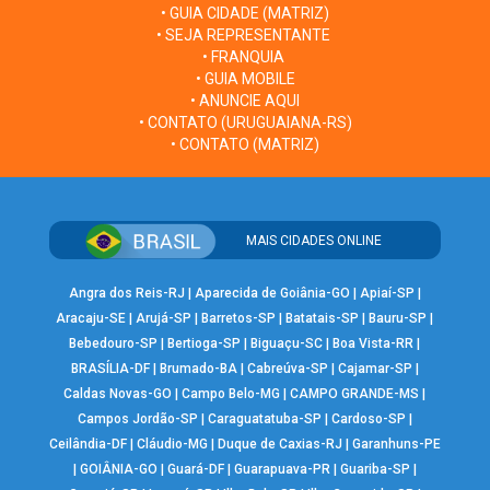
• GUIA CIDADE (MATRIZ)
• SEJA REPRESENTANTE
• FRANQUIA
• GUIA MOBILE
• ANUNCIE AQUI
• CONTATO (URUGUAIANA-RS)
• CONTATO (MATRIZ)
MAIS CIDADES ONLINE
Angra dos Reis-RJ
|
Aparecida de Goiânia-GO
|
Apiaí-SP
|
Aracaju-SE
|
Arujá-SP
|
Barretos-SP
|
Batatais-SP
|
Bauru-SP
|
Bebedouro-SP
|
Bertioga-SP
|
Biguaçu-SC
|
Boa Vista-RR
|
BRASÍLIA-DF
|
Brumado-BA
|
Cabreúva-SP
|
Cajamar-SP
|
Caldas Novas-GO
|
Campo Belo-MG
|
CAMPO GRANDE-MS
|
Campos Jordão-SP
|
Caraguatatuba-SP
|
Cardoso-SP
|
Ceilândia-DF
|
Cláudio-MG
|
Duque de Caxias-RJ
|
Garanhuns-PE
|
GOIÂNIA-GO
|
Guará-DF
|
Guarapuava-PR
|
Guariba-SP
|