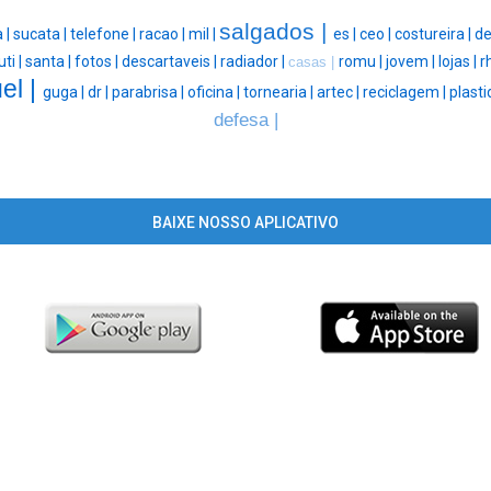
salgados |
 |
sucata |
telefone |
racao |
mil |
es |
ceo |
costureira |
de
uti |
santa |
fotos |
descartaveis |
radiador |
romu |
jovem |
lojas |
r
casas |
el |
guga |
dr |
parabrisa |
oficina |
tornearia |
artec |
reciclagem |
plasti
defesa |
BAIXE NOSSO APLICATIVO