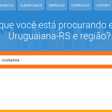
EVENTOS
CLASSIFICADOS
EMPREGOS
CURRÍCULOS
CONTATO
que você está procurando
Uruguaiana-RS e região?