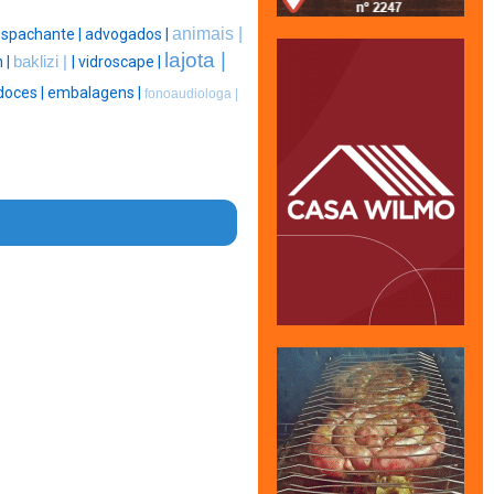
animais |
spachante |
advogados |
lajota |
h |
baklizi |
|
vidroscape |
doces |
embalagens |
fonoaudiologa |