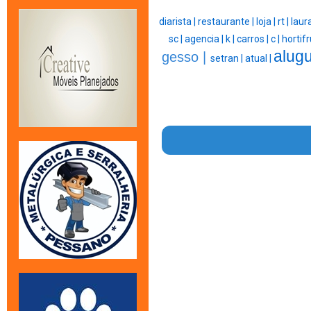
diarista |
restaurante |
loja |
rt |
laura
sc |
agencia |
k |
carros |
c |
hortifr
alugu
gesso |
setran |
atual |