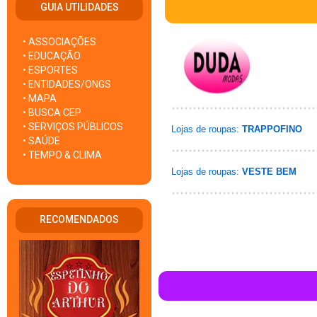
GUIA UTILIDADES
• ASSOCIAÇÕES
• EDUCAÇÃO
• ESPORTES
• ENTIDADES/ONGS
• MAPA
• BUSCA CEP
• SERVIÇOS PÚBLICOS
Lojas de roupas:
TRAPPOFINO
• SAÚDE
• TEMPO & CLIMA
Lojas de roupas:
VESTE BEM
RECOMENDADOS