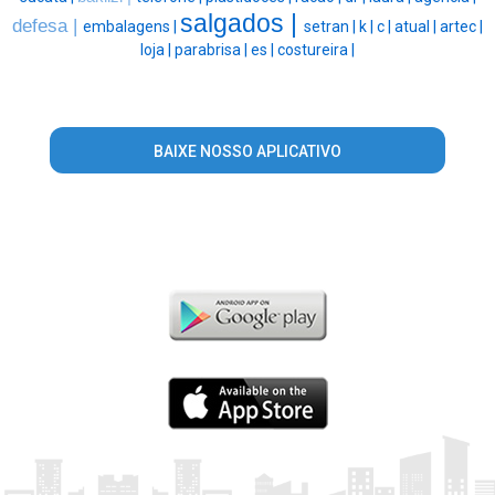
salgados |
defesa |
embalagens |
setran |
k |
c |
atual |
artec |
loja |
parabrisa |
es |
costureira |
BAIXE NOSSO APLICATIVO