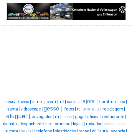
lajota |
descartaveis |
romu |
jovem |
mil |
carros |
hortifruti |
ceo |
gesso |
animais |
santa |
vidroscape |
fotos |
rt |
reciclagem |
aluguel |
advogados |
rh |
guga |
oficina |
restaurante |
casas |
diarista |
despachante |
sc |
tornearia |
lojas |
|
radiador |
fonoaudiologa |
sucata |
baklizi |
telefone |
plastidoces |
racao |
dr |
laura |
agencia |