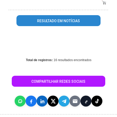
RESULTADO EM NOTÍCIAS
Warning
: mysql_fetch_array() expects parameter 1 to be
resource, array given in
/home/guiauruguaiana/www/conteudo_resultado_busca.php
on line
344
Total de registros:
16 resultados encontrados
COMPARTILHAR REDES SOCIAIS