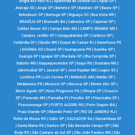
Angra dos Reis-RJ
|
Aparecida de Goiânia-GO
|
Apiaí-SP
|
Aracaju-SE
|
Arujá-SP
|
Barretos-SP
|
Batatais-SP
|
Bauru-SP
|
Bebedouro-SP
|
Bertioga-SP
|
Biguaçu-SC
|
Boa Vista-RR
|
BRASÍLIA-DF
|
Brumado-BA
|
Cabreúva-SP
|
Cajamar-SP
|
Caldas Novas-GO
|
Campo Belo-MG
|
CAMPO GRANDE-MS
|
Campos Jordão-SP
|
Caraguatatuba-SP
|
Cardoso-SP
|
Ceilândia-DF
|
Cláudio-MG
|
Duque de Caxias-RJ
|
Garanhuns-PE
|
GOIÂNIA-GO
|
Guará-DF
|
Guarapuava-PR
|
Guariba-SP
|
Guarujá-SP
|
Iguapé-SP
|
Ilha Bela-SP
|
Ilha Comprida-SP
|
Itabirito-MG
|
Itaquaquecetuba-SP
|
Itaqui-RS
|
Ituiutaba-MG
|
Jaboticabal-SP
|
Jacareí-SP
|
José Raydan-MG
|
Lages-SC
|
Londrina-PR
|
Luís Correia-PI
|
MANAUS-AM
|
Matão-SP
|
Medianeira-PR
|
Mirassol-SP
|
Mococa-SP
|
Monte Alto-SP
|
Morro Agudo-SP
|
Novo Progresso-PA
|
Olímpia-SP
|
Osasco-
SP
|
Paracatu-MG
|
Parnaíba-PI
|
Peruíbe-SP
|
Piracicaba-SP
|
Pirassununga-SP
|
PORTO ALEGRE-RS
|
Porto Seguro-BA
|
Praia Grande-SP
|
Ribeirão Preto-SP
|
RIO DE JANEIRO-RJ
|
Rolim de Moura-RO
|
Salto-SP
|
SALVADOR-BA
|
Samambaia-DF
|
Santa Maria-RS
|
Santos-SP
|
São Bernardo Campo-SP
|
São
Borja-RS
|
São Caetano do Sul-SP
|
São João Paraíso-MG
|
São