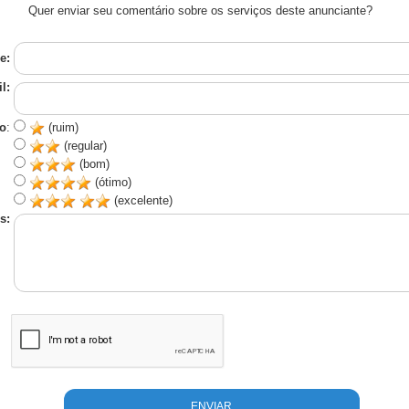
Quer enviar seu comentário sobre os serviços deste anunciante?
e:
l:
o
:
(ruim)
(regular)
(bom)
(ótimo)
(excelente)
s: