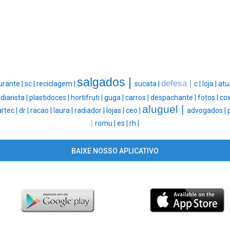
salgados |
defesa |
urante |
sc |
reciclagem |
sucata |
c |
loja |
atu
|
diarista |
plastidoces |
hortifruti |
guga |
carros |
despachante |
fotos |
cos
aluguel |
artec |
dr |
racao |
laura |
radiador |
lojas |
ceo |
advogados |
|
romu |
es |
rh |
BAIXE NOSSO APLICATIVO