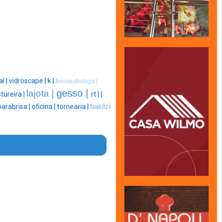
al |
vidroscape |
k |
fonoaudiologa |
gesso |
lajota |
tureira |
rt |
|
parabrisa |
oficina |
tornearia |
baklizi