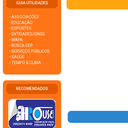
GUIA UTILIDADES
• ASSOCIAÇÕES
• EDUCAÇÃO
• ESPORTES
• ENTIDADES/ONGS
• MAPA
• BUSCA CEP
• SERVIÇOS PÚBLICOS
• SAÚDE
• TEMPO & CLIMA
RECOMENDADOS