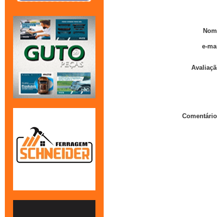
Nom
e-mai
Avaliaçã
Comentário