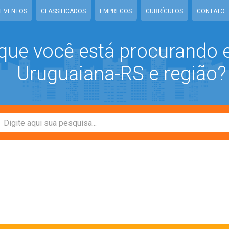
EVENTOS
CLASSIFICADOS
EMPREGOS
CURRÍCULOS
CONTATO
que você está procurando
Uruguaiana-RS e região?