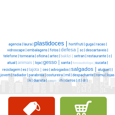
plastidoces |
agencia |
laura |
hortifruti |
guga |
racao |
defesa |
vidroscape |
embalagens |
fotos |
sc |
descartaveis |
telefone |
tornearia |
oficina |
artec |
baklizi |
setran |
restaurante |
c |
gesso |
animais |
atual |
loja |
santa |
sucata |
fonoaudiologa |
salgados |
lajota |
reciclagem |
es |
ceo |
advogados |
aluguel |
|
jovem |
radiador |
parabrisa |
costureira |
mil |
despachante |
romu |
lojas
|
k |
diarista |
rh |
carros |
rt |
dr |
casas |