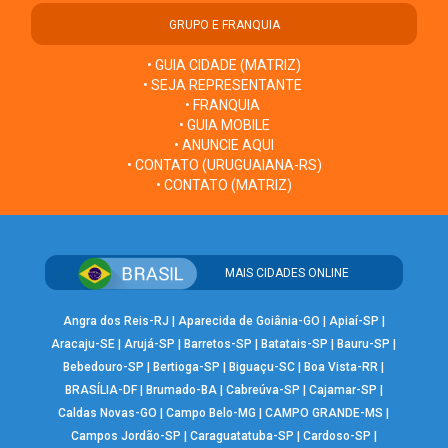
GRUPO E FRANQUIA
• GUIA CIDADE (MATRIZ)
• SEJA REPRESENTANTE
• FRANQUIA
• GUIA MOBILE
• ANUNCIE AQUI
• CONTATO (URUGUAIANA-RS)
• CONTATO (MATRIZ)
MAIS CIDADES ONLINE
Angra dos Reis-RJ
|
Aparecida de Goiânia-GO
|
Apiaí-SP
|
Aracaju-SE
|
Arujá-SP
|
Barretos-SP
|
Batatais-SP
|
Bauru-SP
|
Bebedouro-SP
|
Bertioga-SP
|
Biguaçu-SC
|
Boa Vista-RR
|
BRASÍLIA-DF
|
Brumado-BA
|
Cabreúva-SP
|
Cajamar-SP
|
Caldas Novas-GO
|
Campo Belo-MG
|
CAMPO GRANDE-MS
|
Campos Jordão-SP
|
Caraguatatuba-SP
|
Cardoso-SP
|