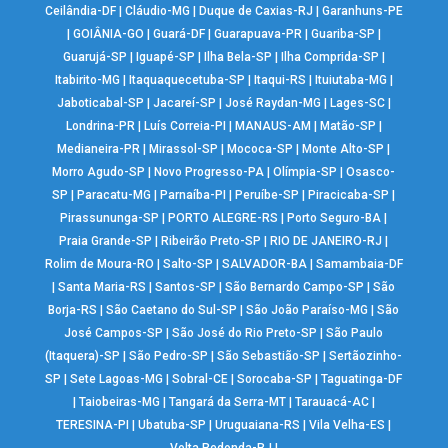
Ceilândia-DF
|
Cláudio-MG
|
Duque de Caxias-RJ
|
Garanhuns-PE
|
GOIÂNIA-GO
|
Guará-DF
|
Guarapuava-PR
|
Guariba-SP
|
Guarujá-SP
|
Iguapé-SP
|
Ilha Bela-SP
|
Ilha Comprida-SP
|
Itabirito-MG
|
Itaquaquecetuba-SP
|
Itaqui-RS
|
Ituiutaba-MG
|
Jaboticabal-SP
|
Jacareí-SP
|
José Raydan-MG
|
Lages-SC
|
Londrina-PR
|
Luís Correia-PI
|
MANAUS-AM
|
Matão-SP
|
Medianeira-PR
|
Mirassol-SP
|
Mococa-SP
|
Monte Alto-SP
|
Morro Agudo-SP
|
Novo Progresso-PA
|
Olímpia-SP
|
Osasco-
SP
|
Paracatu-MG
|
Parnaíba-PI
|
Peruíbe-SP
|
Piracicaba-SP
|
Pirassununga-SP
|
PORTO ALEGRE-RS
|
Porto Seguro-BA
|
Praia Grande-SP
|
Ribeirão Preto-SP
|
RIO DE JANEIRO-RJ
|
Rolim de Moura-RO
|
Salto-SP
|
SALVADOR-BA
|
Samambaia-DF
|
Santa Maria-RS
|
Santos-SP
|
São Bernardo Campo-SP
|
São
Borja-RS
|
São Caetano do Sul-SP
|
São João Paraíso-MG
|
São
José Campos-SP
|
São José do Rio Preto-SP
|
São Paulo
(Itaquera)-SP
|
São Pedro-SP
|
São Sebastião-SP
|
Sertãozinho-
SP
|
Sete Lagoas-MG
|
Sobral-CE
|
Sorocaba-SP
|
Taguatinga-DF
|
Taiobeiras-MG
|
Tangará da Serra-MT
|
Tarauacá-AC
|
TERESINA-PI
|
Ubatuba-SP
|
Uruguaiana-RS
|
Vila Velha-ES
|