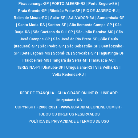
Pirassununga-SP
|
PORTO ALEGRE-RS
|
Porto Seguro-BA
|
Praia Grande-SP
|
Ribeirão Preto-SP
|
RIO DE JANEIRO-RJ
|
Rolim de Moura-RO
|
Salto-SP
|
SALVADOR-BA
|
Samambaia-DF
|
Santa Maria-RS
|
Santos-SP
|
São Bernardo Campo-SP
|
São
Borja-RS
|
São Caetano do Sul-SP
|
São João Paraíso-MG
|
São
José Campos-SP
|
São José do Rio Preto-SP
|
São Paulo
(Itaquera)-SP
|
São Pedro-SP
|
São Sebastião-SP
|
Sertãozinho-
SP
|
Sete Lagoas-MG
|
Sobral-CE
|
Sorocaba-SP
|
Taguatinga-DF
|
Taiobeiras-MG
|
Tangará da Serra-MT
|
Tarauacá-AC
|
TERESINA-PI
|
Ubatuba-SP
|
Uruguaiana-RS
|
Vila Velha-ES
|
Volta Redonda-RJ
|
REDE DE FRANQUIA - GUIA CIDADE ONLINE ® - UNIDADE:
Uruguaiana-RS
COPYRIGHT • 2006-2021 -
WWW.GUIACIDADEONLINE.COM.BR
-
TODOS OS DIREITOS RESERVADOS
POLÍTICA DE PRIVACIDADE E TERMOS DE USO