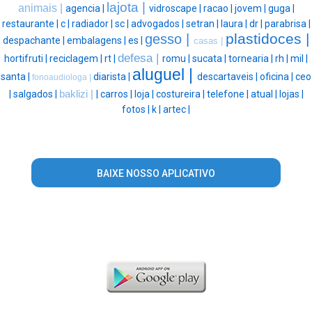
lajota |
animais |
agencia |
vidroscape |
racao |
jovem |
guga |
restaurante |
c |
radiador |
sc |
advogados |
setran |
laura |
dr |
parabrisa |
plastidoces |
gesso |
despachante |
embalagens |
es |
casas |
defesa |
hortifruti |
reciclagem |
rt |
romu |
sucata |
tornearia |
rh |
mil |
aluguel |
santa |
diarista |
descartaveis |
oficina |
ceo
fonoaudiologa |
|
salgados |
baklizi |
|
carros |
loja |
costureira |
telefone |
atual |
lojas |
fotos |
k |
artec |
BAIXE NOSSO APLICATIVO