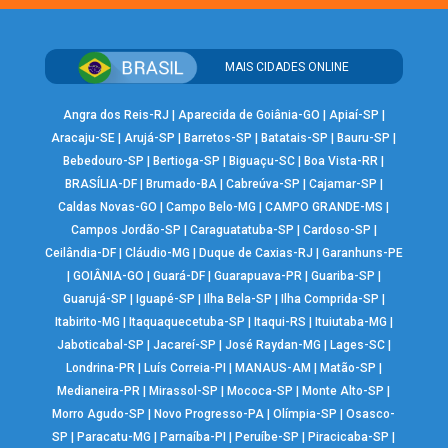
MAIS CIDADES ONLINE
Angra dos Reis-RJ
|
Aparecida de Goiânia-GO
|
Apiaí-SP
|
Aracaju-SE
|
Arujá-SP
|
Barretos-SP
|
Batatais-SP
|
Bauru-SP
|
Bebedouro-SP
|
Bertioga-SP
|
Biguaçu-SC
|
Boa Vista-RR
|
BRASÍLIA-DF
|
Brumado-BA
|
Cabreúva-SP
|
Cajamar-SP
|
Caldas Novas-GO
|
Campo Belo-MG
|
CAMPO GRANDE-MS
|
Campos Jordão-SP
|
Caraguatatuba-SP
|
Cardoso-SP
|
Ceilândia-DF
|
Cláudio-MG
|
Duque de Caxias-RJ
|
Garanhuns-PE
|
GOIÂNIA-GO
|
Guará-DF
|
Guarapuava-PR
|
Guariba-SP
|
Guarujá-SP
|
Iguapé-SP
|
Ilha Bela-SP
|
Ilha Comprida-SP
|
Itabirito-MG
|
Itaquaquecetuba-SP
|
Itaqui-RS
|
Ituiutaba-MG
|
Jaboticabal-SP
|
Jacareí-SP
|
José Raydan-MG
|
Lages-SC
|
Londrina-PR
|
Luís Correia-PI
|
MANAUS-AM
|
Matão-SP
|
Medianeira-PR
|
Mirassol-SP
|
Mococa-SP
|
Monte Alto-SP
|
Morro Agudo-SP
|
Novo Progresso-PA
|
Olímpia-SP
|
Osasco-
SP
|
Paracatu-MG
|
Parnaíba-PI
|
Peruíbe-SP
|
Piracicaba-SP
|