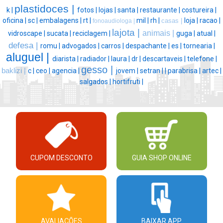
plastidoces |
k |
fotos |
lojas |
santa |
restaurante |
costureira |
oficina |
sc |
embalagens |
rt |
mil |
rh |
loja |
racao |
casas |
fonoaudiologa |
lajota |
animais |
vidroscape |
sucata |
reciclagem |
guga |
atual |
defesa |
romu |
advogados |
carros |
despachante |
es |
tornearia |
aluguel |
diarista |
radiador |
laura |
dr |
descartaveis |
telefone |
gesso |
baklizi |
c |
ceo |
agencia |
jovem |
setran |
|
parabrisa |
artec |
salgados |
hortifruti |
CUPOM DESCONTO
GUIA SHOP ONLINE
AVALIAÇÕES
BAIXAR APP