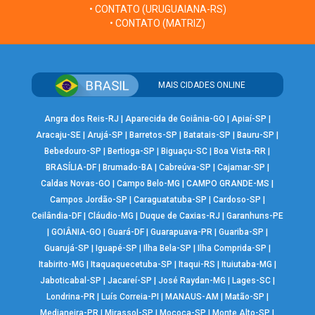
• CONTATO (URUGUAIANA-RS)
• CONTATO (MATRIZ)
MAIS CIDADES ONLINE
Angra dos Reis-RJ
|
Aparecida de Goiânia-GO
|
Apiaí-SP
|
Aracaju-SE
|
Arujá-SP
|
Barretos-SP
|
Batatais-SP
|
Bauru-SP
|
Bebedouro-SP
|
Bertioga-SP
|
Biguaçu-SC
|
Boa Vista-RR
|
BRASÍLIA-DF
|
Brumado-BA
|
Cabreúva-SP
|
Cajamar-SP
|
Caldas Novas-GO
|
Campo Belo-MG
|
CAMPO GRANDE-MS
|
Campos Jordão-SP
|
Caraguatatuba-SP
|
Cardoso-SP
|
Ceilândia-DF
|
Cláudio-MG
|
Duque de Caxias-RJ
|
Garanhuns-PE
|
GOIÂNIA-GO
|
Guará-DF
|
Guarapuava-PR
|
Guariba-SP
|
Guarujá-SP
|
Iguapé-SP
|
Ilha Bela-SP
|
Ilha Comprida-SP
|
Itabirito-MG
|
Itaquaquecetuba-SP
|
Itaqui-RS
|
Ituiutaba-MG
|
Jaboticabal-SP
|
Jacareí-SP
|
José Raydan-MG
|
Lages-SC
|
Londrina-PR
|
Luís Correia-PI
|
MANAUS-AM
|
Matão-SP
|
Medianeira-PR
|
Mirassol-SP
|
Mococa-SP
|
Monte Alto-SP
|