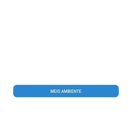
MEIO AMBIENTE
Warning
: Invalid argument supplied for foreach() in
/home/guiauruguaiana/www/conteudo_lista_area_atuacao.php
on line
56