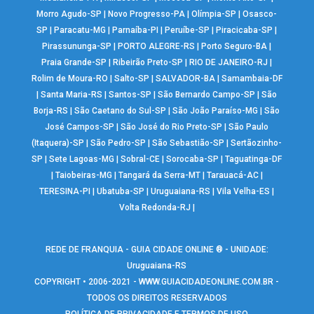
Morro Agudo-SP
|
Novo Progresso-PA
|
Olímpia-SP
|
Osasco-
SP
|
Paracatu-MG
|
Parnaíba-PI
|
Peruíbe-SP
|
Piracicaba-SP
|
Pirassununga-SP
|
PORTO ALEGRE-RS
|
Porto Seguro-BA
|
Praia Grande-SP
|
Ribeirão Preto-SP
|
RIO DE JANEIRO-RJ
|
Rolim de Moura-RO
|
Salto-SP
|
SALVADOR-BA
|
Samambaia-DF
|
Santa Maria-RS
|
Santos-SP
|
São Bernardo Campo-SP
|
São
Borja-RS
|
São Caetano do Sul-SP
|
São João Paraíso-MG
|
São
José Campos-SP
|
São José do Rio Preto-SP
|
São Paulo
(Itaquera)-SP
|
São Pedro-SP
|
São Sebastião-SP
|
Sertãozinho-
SP
|
Sete Lagoas-MG
|
Sobral-CE
|
Sorocaba-SP
|
Taguatinga-DF
|
Taiobeiras-MG
|
Tangará da Serra-MT
|
Tarauacá-AC
|
TERESINA-PI
|
Ubatuba-SP
|
Uruguaiana-RS
|
Vila Velha-ES
|
Volta Redonda-RJ
|
REDE DE FRANQUIA - GUIA CIDADE ONLINE ® - UNIDADE:
Uruguaiana-RS
COPYRIGHT • 2006-2021 -
WWW.GUIACIDADEONLINE.COM.BR
-
TODOS OS DIREITOS RESERVADOS