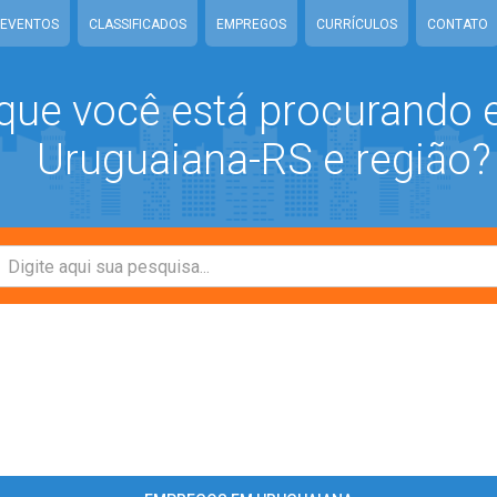
EVENTOS
CLASSIFICADOS
EMPREGOS
CURRÍCULOS
CONTATO
que você está procurando
Uruguaiana-RS e região?