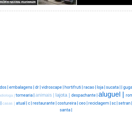
dos |
embalagens |
dr |
vidroscape |
hortifruti |
racao |
loja |
sucata |
|
guga
aluguel |
lajota |
animais |
tornearia |
despachante |
rom
diologa |
 |
atual |
c |
restaurante |
costureira |
ceo |
reciclagem |
sc |
setran 
casas |
santa |