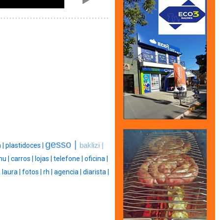
gesso |
 |
plastidoces |
baklizi |
u |
carros |
lojas |
telefone |
oficina |
|
laura |
fotos |
rh |
agencia |
diarista |