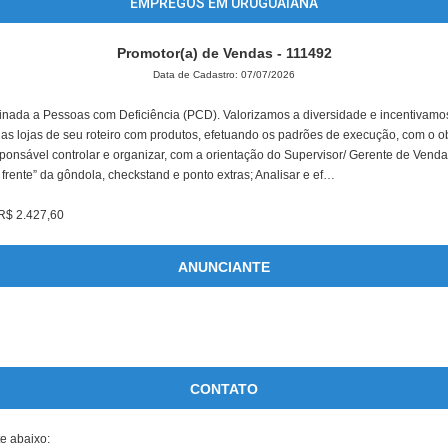
EMPREGOS EM URUGUAIANA
Promotor(a) de Vendas - 111492
Data de Cadastro: 07/07/2026
nada a Pessoas com Deficiência (PCD). Valorizamos a diversidade e incentivamos
r as lojas de seu roteiro com produtos, efetuando os padrões de execução, com o ob
ponsável controlar e organizar, com a orientação do Supervisor/ Gerente de Vendas
frente” da gôndola, checkstand e ponto extras; Analisar e ef…
 R$ 2.427,60
ANUNCIANTE
CONTATO
te abaixo: