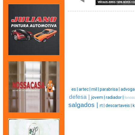
es |
artec |
mil |
parabrisa |
advoga
defesa |
jovem |
radiador |
fonoau
salgados |
rt |
descartaveis |
k