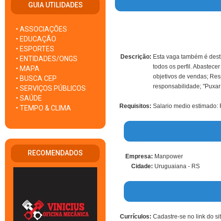
GUIA UTILIDADES
• ASSOCIAÇÕES
• EDUCAÇÃO
• ESPORTES
Descrição:
Esta vaga também é desti
• ENTIDADES/ONGS
todos os perfil. Abastece
• MAPA
objetivos de vendas; Res
• BUSCA CEP
responsabilidade; "Puxar 
• SERVIÇOS PÚBLICOS
• SAÚDE
Requisitos:
Salario medio estimado:
• TEMPO & CLIMA
RECOMENDADOS
Empresa:
Manpower
Cidade:
Uruguaiana - RS
Currículos:
Cadastre-se no link do si